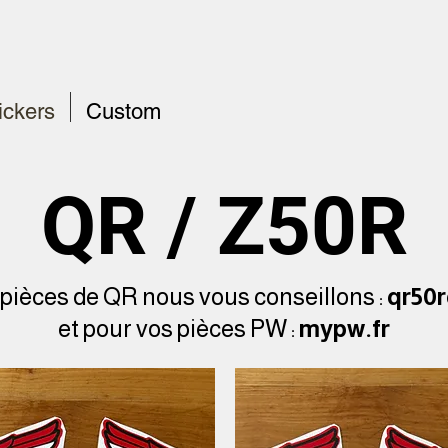
ickers
Custom
QR / Z50R
 pièces de QR nous vous conseillons :
qr50r
et pour vos pièces PW :
mypw.fr