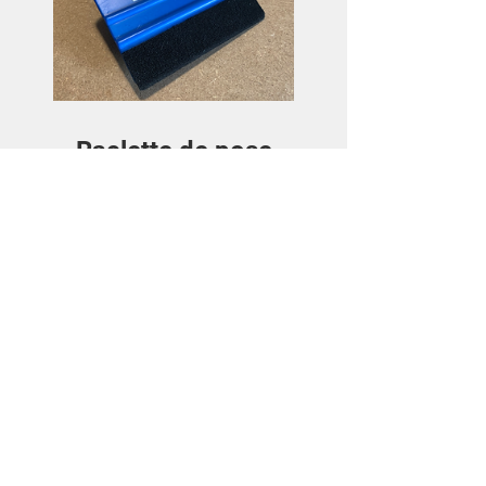
Raclette de pose
Prix
3,50€
Voir